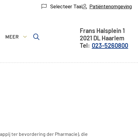
Selecteer Taal
Patiëntenomgeving
Adresgegeve
Frans Halsplein
1
MEER
2021 DL
Haarlem
rvices
Meer
023-5260800
ubmenu
submenu
ppij ter bevordering der Pharmacie), die