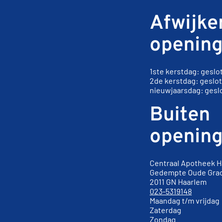
Afwijke
opening
1ste kerstdag: geslo
2de kerstdag: geslo
nieuwjaarsdag: gesl
Buiten
opening
Centraal Apotheek 
Gedempte Oude Gra
2011 GN
Ha
023-5319148
Maandag t/m vrijda
Zaterdag 10.0
Zondag 12.00