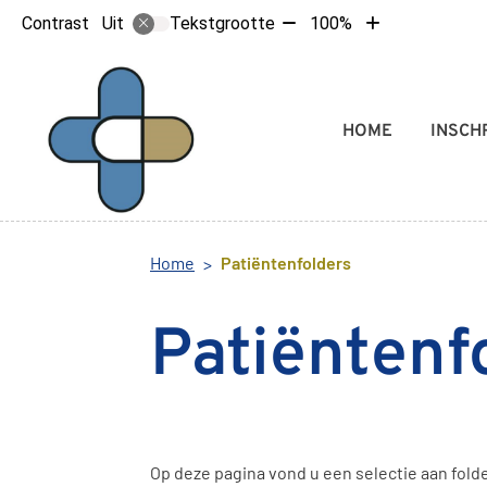
Tekst
Tekst
Contrast
Tekstgrootte
100%
Uit
verkleinen
vergroten
met
met
10%
10%
Hoofdmenu
HOME
INSCH
Home
Patiëntenfolders
Patiëntenf
Op deze pagina vond u een selectie aan fold